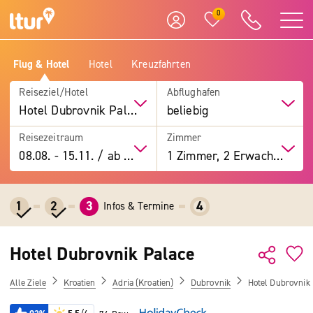
0
Flug & Hotel
Hotel
Kreuzfahrten
Reiseziel/Hotel
Abflughafen
Hotel Dubrovnik Palace
beliebig
Reisezeitraum
Zimmer
08.08.
-
15.11.
/
ab 7 Tage
1 Zimmer, 2 Erwachsene
1
2
3
4
Infos & Termine
Hotel Dubrovnik Palace
Alle Ziele
Kroatien
Adria (Kroatien)
Dubrovnik
Hotel Dubrovnik