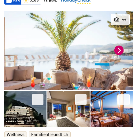
93%
5,5
/6
76 Bew.
Wellness
Familienfreundlich