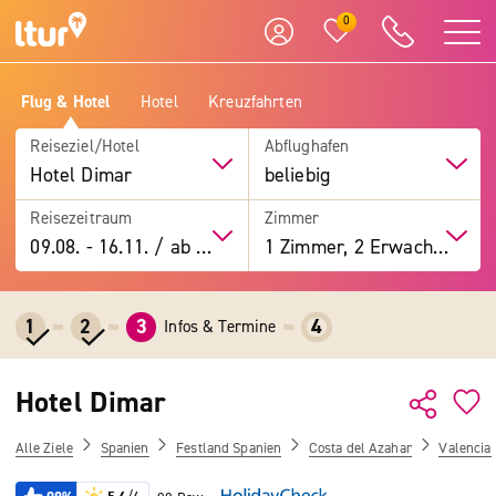
0
Flug & Hotel
Hotel
Kreuzfahrten
Reiseziel/Hotel
Abflughafen
Hotel Dimar
beliebig
Reisezeitraum
Zimmer
09.08.
-
16.11.
/
ab 7 Tage
1 Zimmer, 2 Erwachsene
1
2
3
4
Infos & Termine
Hotel Dimar
Alle Ziele
Spanien
Festland Spanien
Costa del Azahar
Valencia