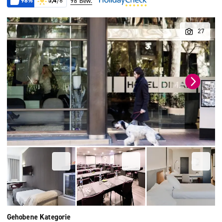
98%
5,4
/6
98 Bew.
Gehobene Kategorie