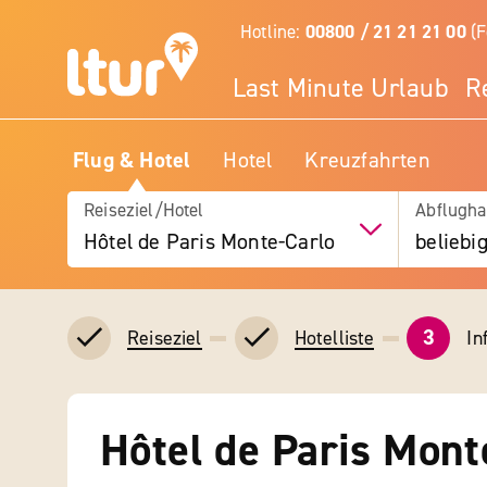
Hotline:
00800 / 21 21 21 00
(F
Last Minute Urlaub
R
Flug & Hotel
Hotel
Kreuzfahrten
Reiseziel/Hotel
Abflugha
Hôtel de Paris Monte-Carlo
beliebi
3
In
Reiseziel
Hotelliste
Hôtel de Paris Mont