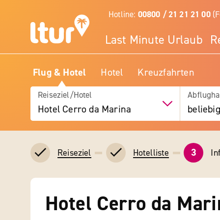
Hotline:
00800 / 21 21 21 00
(F
Last Minute Urlaub
R
Flug & Hotel
Hotel
Kreuzfahrten
Reiseziel/Hotel
Abflugha
Hotel Cerro da Marina
beliebi
3
In
Reiseziel
Hotelliste
Hotel Cerro da Mari