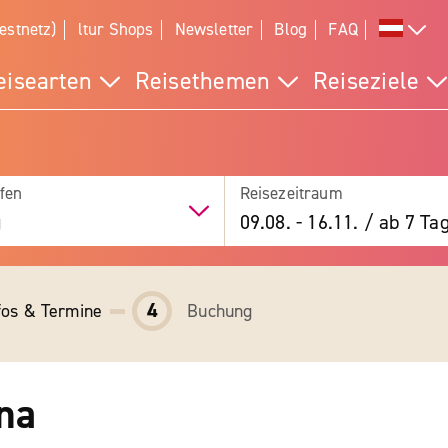
estnetz)
ltur Shops
Newsletter
Blog
FAQ
eisearten
Reisethemen
Reiseziele
fen
Reisezeitraum
g
09.08.
-
16.11.
/
ab 7 Ta
4
fos & Termine
Buchung
na