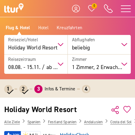
0
Flug & Hotel
Hotel
Kreuzfahrten
Reiseziel/Hotel
Abflughafen
Holiday World Resort
beliebig
Reisezeitraum
Zimmer
08.08.
-
15.11.
/
ab 7 Tage
1 Zimmer, 2 Erwachsene
1
2
3
4
Infos & Termine
Holiday World Resort
Alle Ziele
Spanien
Festland Spanien
Andalusien
Costa del Sol