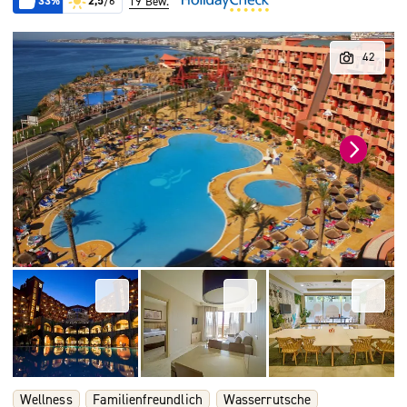
33%
2,5
/6
19 Bew.
Wellness
Familienfreundlich
Wasserrutsche