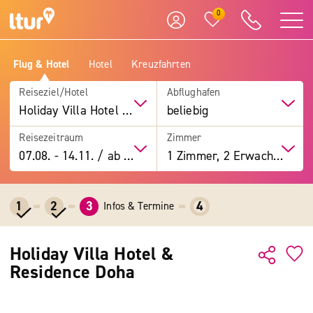
0
Flug & Hotel
Hotel
Kreuzfahrten
Reiseziel/Hotel
Abflughafen
Holiday Villa Hotel & Residence Doha
beliebig
Reisezeitraum
Zimmer
07.08.
-
14.11.
/
ab 7 Tage
1 Zimmer, 2 Erwachsene
1
2
3
4
Infos & Termine
Holiday Villa Hotel &
Residence Doha