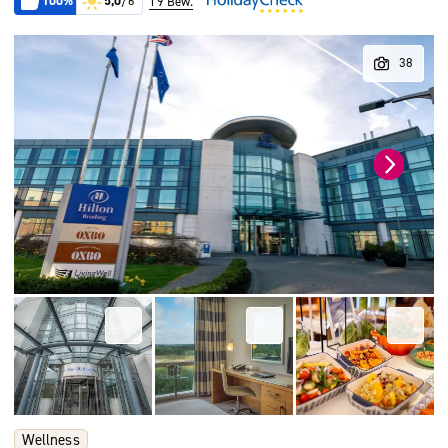
100%
5,0
/6
19 Bew.
Wellness