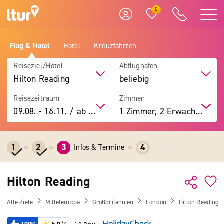
0
Flug & Hotel
Hotel
Kreuzfahrten
Reiseziel/Hotel
Abflughafen
Hilton Reading
beliebig
Reisezeitraum
Zimmer
09.08.
-
16.11.
/
ab 7 Tage
1 Zimmer, 2 Erwachsene
1
2
3
4
Infos & Termine
Hilton Reading
Alle Ziele
Mitteleuropa
Großbritannien
London
Hilton Reading