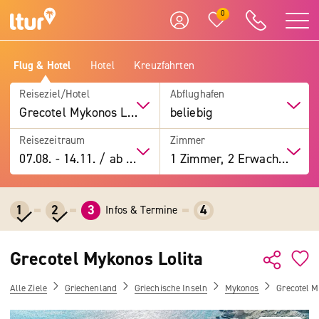
0
Flug & Hotel
Hotel
Kreuzfahrten
Reiseziel/Hotel
Abflughafen
Grecotel Mykonos Lolita
beliebig
Reisezeitraum
Zimmer
07.08.
-
14.11.
/
ab 7 Tage
1 Zimmer, 2 Erwachsene
1
2
3
4
Infos & Termine
Grecotel Mykonos Lolita
Alle Ziele
Griechenland
Griechische Inseln
Mykonos
Grecotel M