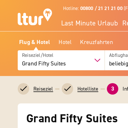
Hotline:
00800 / 21 21 21 00
(F
Last Minute Urlaub
R
Flug & Hotel
Hotel
Kreuzfahrten
Reiseziel/Hotel
Abflugha
Grand Fifty Suites
beliebi
3
In
Reiseziel
Hotelliste
Grand Fifty Suites