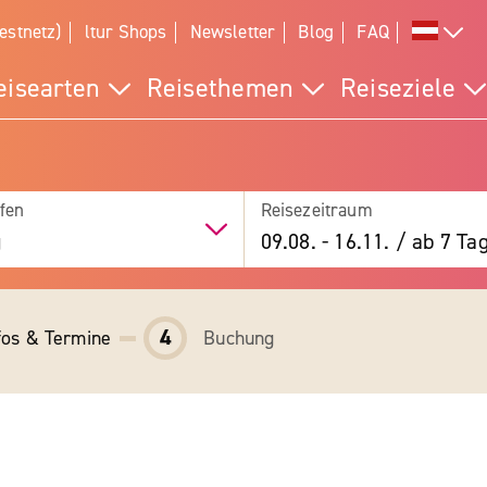
estnetz)
ltur Shops
Newsletter
Blog
FAQ
eisearten
Reisethemen
Reiseziele
fen
Reisezeitraum
g
09.08.
-
16.11.
/
ab 7 Ta
4
fos & Termine
Buchung