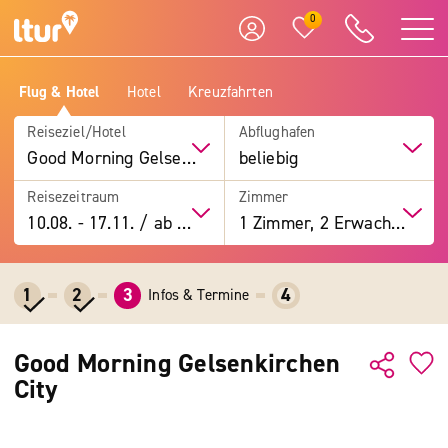
0
Flug & Hotel
Hotel
Kreuzfahrten
Reiseziel/Hotel
Abflughafen
Good Morning Gelsenkirchen City
beliebig
Reisezeitraum
Zimmer
10.08.
-
17.11.
/
ab 7 Tage
1 Zimmer, 2 Erwachsene
1
2
3
4
Infos & Termine
Good Morning Gelsenkirchen
City