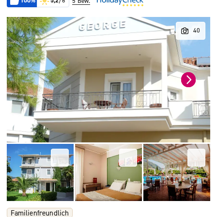
100%
5,2
/6
5 Bew.
Familienfreundlich