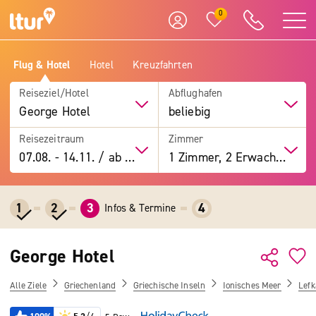
0
Flug & Hotel
Hotel
Kreuzfahrten
Reiseziel/Hotel
Abflughafen
George Hotel
beliebig
Reisezeitraum
Zimmer
07.08.
-
14.11.
/
ab 7 Tage
1 Zimmer, 2 Erwachsene
1
2
3
4
Infos & Termine
George Hotel
Alle Ziele
Griechenland
Griechische Inseln
Ionisches Meer
Lefk