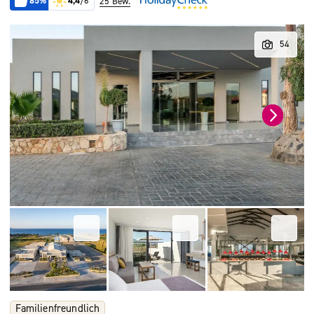
85%
4,4
/6
25 Bew.
Familienfreundlich