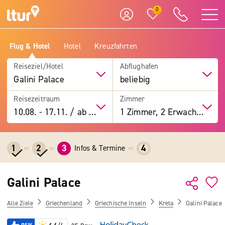
0
Flug & Hotel
Hotel
Kreuzfahrten
Reiseziel/Hotel
Abflughafen
Galini Palace
beliebig
Reisezeitraum
Zimmer
10.08.
-
17.11.
/
ab 7 Tage
1 Zimmer, 2 Erwachsene
1
2
3
4
Infos & Termine
Galini Palace
Alle Ziele
Griechenland
Griechische Inseln
Kreta
Galini Palace