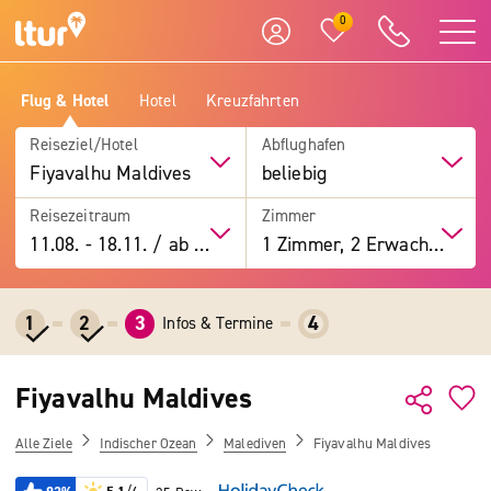
0
Flug & Hotel
Hotel
Kreuzfahrten
Reiseziel/Hotel
Abflughafen
Fiyavalhu Maldives
beliebig
Reisezeitraum
Zimmer
11.08.
-
18.11.
/
ab 7 Tage
1 Zimmer, 2 Erwachsene
1
2
3
4
Infos & Termine
Fiyavalhu Maldives
Alle Ziele
Indischer Ozean
Malediven
Fiyavalhu Maldives