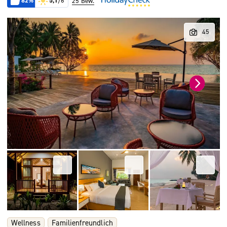
82%
5,1
/6
25 Bew.
Wellness
Familienfreundlich