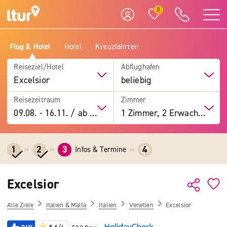
0
Flug & Hotel
Hotel
Kreuzfahrten
Reiseziel/Hotel
Abflughafen
Excelsior
beliebig
Reisezeitraum
Zimmer
09.08.
-
16.11.
/
ab 7 Tage
1 Zimmer, 2 Erwachsene
1
2
3
4
Infos & Termine
Excelsior
Alle Ziele
Italien & Malta
Italien
Venetien
Excelsior