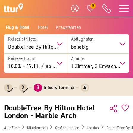
0
Flug & Hotel
Hotel
Kreuzfahrten
Reiseziel/Hotel
Abflughafen
DoubleTree By Hilton Hotel London - Marble Arch
beliebig
Reisezeitraum
Zimmer
10.08.
-
17.11.
/
ab 7 Tage
1 Zimmer, 2 Erwachsene
1
2
3
4
Infos & Termine
DoubleTree By Hilton Hotel
London - Marble Arch
Alle Ziele
Mitteleuropa
Großbritannien
London
DoubleTree By H