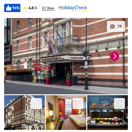
96%
4,8
/6
22 Bew.