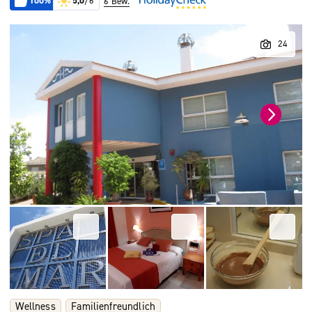
100%
5,0
/6
6 Bew.
Wellness
Familienfreundlich