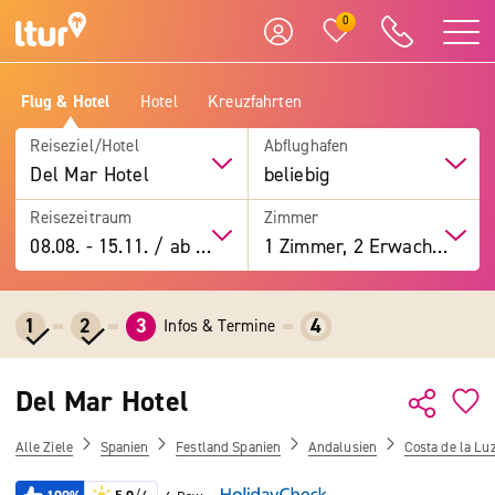
0
Flug & Hotel
Hotel
Kreuzfahrten
Reiseziel/Hotel
Abflughafen
Del Mar Hotel
beliebig
Reisezeitraum
Zimmer
08.08.
-
15.11.
/
ab 7 Tage
1 Zimmer, 2 Erwachsene
1
2
3
4
Infos & Termine
Del Mar Hotel
Alle Ziele
Spanien
Festland Spanien
Andalusien
Costa de la Lu