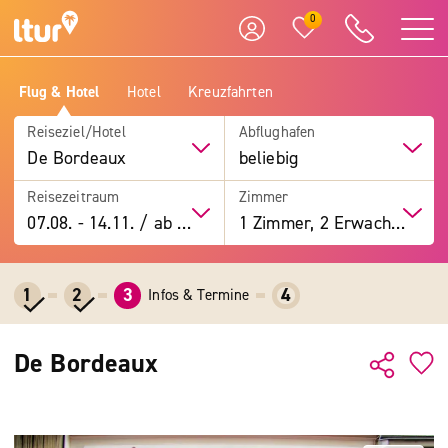
0
Flug & Hotel
Hotel
Kreuzfahrten
Reiseziel/Hotel
Abflughafen
De Bordeaux
beliebig
Reisezeitraum
Zimmer
07.08.
-
14.11.
/
ab 7 Tage
1 Zimmer, 2 Erwachsene
1
2
3
4
Infos & Termine
De Bordeaux