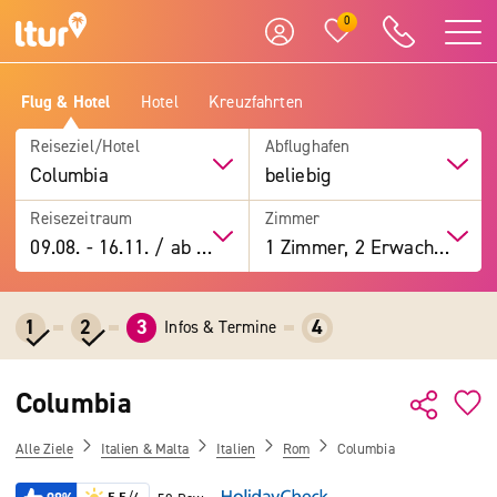
0
Flug & Hotel
Hotel
Kreuzfahrten
Reiseziel/Hotel
Abflughafen
Columbia
beliebig
Reisezeitraum
Zimmer
09.08.
-
16.11.
/
ab 7 Tage
1 Zimmer, 2 Erwachsene
1
2
3
4
Infos & Termine
Columbia
Alle Ziele
Italien & Malta
Italien
Rom
Columbia