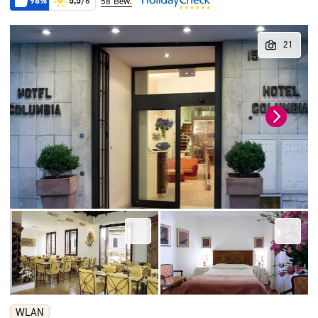
98%
5,5
/6
58 Bew.
WLAN