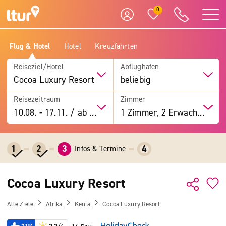
0
Flug & Hotel
Hotel
Kreuzfahrten
Reiseziel/Hotel
Abflughafen
Cocoa Luxury Resort
beliebig
Reisezeitraum
Zimmer
10.08.
-
17.11.
/
ab 7 Tage
1 Zimmer, 2 Erwachsene
1
2
3
4
Infos & Termine
Cocoa Luxury Resort
Alle Ziele
Afrika
Kenia
Cocoa Luxury Resort