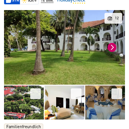
31%
3,3
/6
16 Bew.
Familienfreundlich