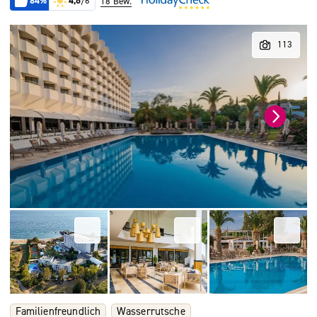
84%
4,6
/6
18 Bew.
Familienfreundlich
Wasserrutsche