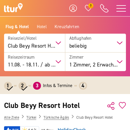
0
Flug & Hotel
Hotel
Kreuzfahrten
Reiseziel/Hotel
Abflughafen
Club Beyy Resort Hotel
beliebig
Reisezeitraum
Zimmer
11.08.
-
18.11.
/
ab 7 Tage
1 Zimmer, 2 Erwachsene
1
2
3
4
Infos & Termine
Club Beyy Resort Hotel
Alle Ziele
Türkei
Türkische Ägäis
Club Beyy Resort Hotel