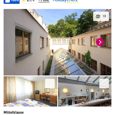
100%
3,7
/6
13 Bew.
Mittelklasse