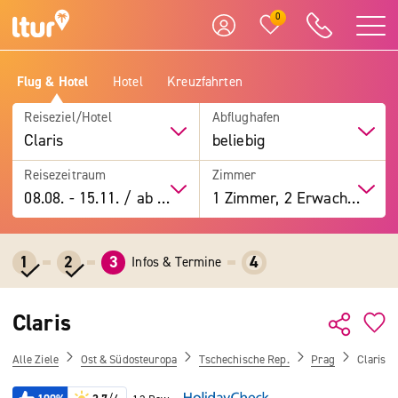
0
Flug & Hotel
Hotel
Kreuzfahrten
Reiseziel/Hotel
Abflughafen
Claris
beliebig
Reisezeitraum
Zimmer
08.08.
-
15.11.
/
ab 7 Tage
1 Zimmer, 2 Erwachsene
1
2
3
4
Infos & Termine
Claris
Alle Ziele
Ost & Südosteuropa
Tschechische Rep.
Prag
Claris