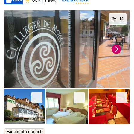
100%
5,0
/6
1 Bew.
Familienfreundlich