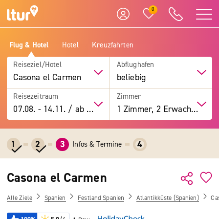
0
Flug & Hotel
Hotel
Kreuzfahrten
Reiseziel/Hotel
Abflughafen
Casona el Carmen
beliebig
Reisezeitraum
Zimmer
07.08.
-
14.11.
/
ab 7 Tage
1 Zimmer, 2 Erwachsene
1
2
3
4
Infos & Termine
Casona el Carmen
Alle Ziele
Spanien
Festland Spanien
Atlantikküste (Spanien)
Ca