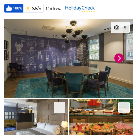
100%
5,6
/6
116 Bew.