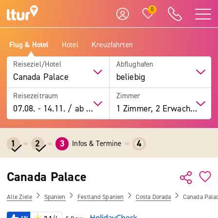
0
Flug & Hotel
Hotel
Kreuzfahrten
Reiseziel/Hotel
Abflughafen
Canada Palace
beliebig
Reisezeitraum
Zimmer
07.08.
-
14.11.
/
ab 7 Tage
1 Zimmer, 2 Erwachsene
1
2
3
4
Infos & Termine
Canada Palace
Alle Ziele
Spanien
Festland Spanien
Costa Dorada
Canada Pala