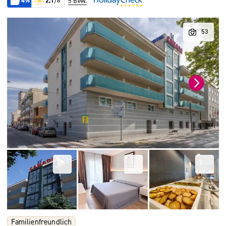
4%
2,1
/6
5 Bew.
Familienfreundlich