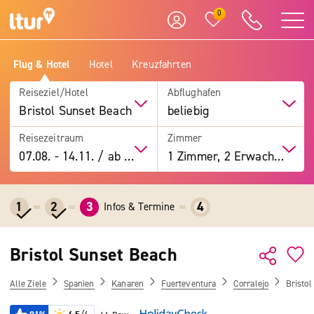
0
Flug & Hotel
Hotel
Kreuzfahrten
Reiseziel/Hotel
Abflughafen
Bristol Sunset Beach
beliebig
Reisezeitraum
Zimmer
07.08.
-
14.11.
/
ab 7 Tage
1 Zimmer, 2 Erwachsene
1
2
3
4
Infos & Termine
Bristol Sunset Beach
Alle Ziele
Spanien
Kanaren
Fuerteventura
Corralejo
Bristol