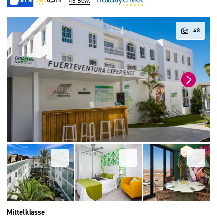
81%
4,5
/6
46 Bew.
Mittelklasse