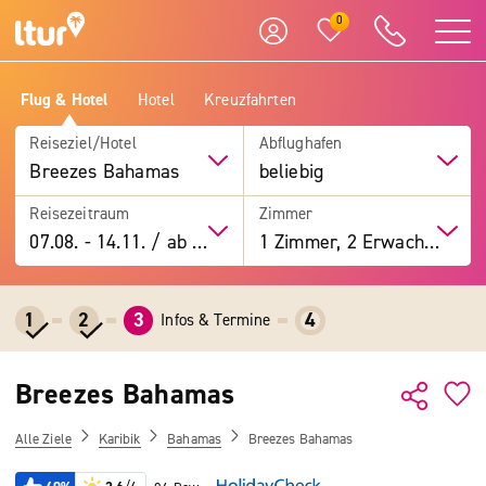
0
Flug & Hotel
Hotel
Kreuzfahrten
Reiseziel/Hotel
Abflughafen
Breezes Bahamas
beliebig
Reisezeitraum
Zimmer
07.08.
-
14.11.
/
ab 7 Tage
1 Zimmer, 2 Erwachsene
1
2
3
4
Infos & Termine
Breezes Bahamas
Alle Ziele
Karibik
Bahamas
Breezes Bahamas