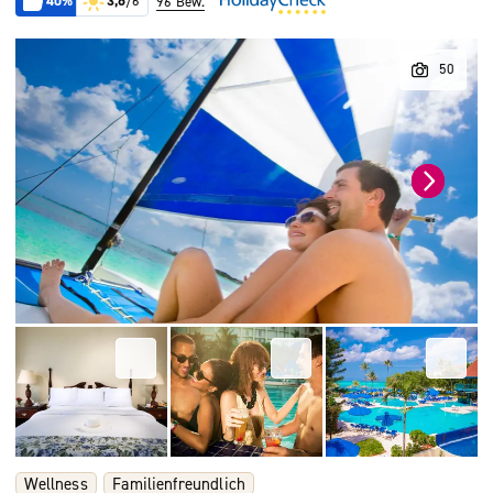
40%
3,6
/6
96 Bew.
Wellness
Familienfreundlich