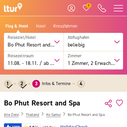
0
Flug & Hotel
Hotel
Kreuzfahrten
Reiseziel/Hotel
Abflughafen
Bo Phut Resort and Spa
beliebig
Reisezeitraum
Zimmer
11.08.
-
18.11.
/
ab 7 Tage
1 Zimmer, 2 Erwachsene
1
2
3
4
Infos & Termine
Bo Phut Resort and Spa
Alle Ziele
Thailand
Ko Samui
Bo Phut Resort and Spa