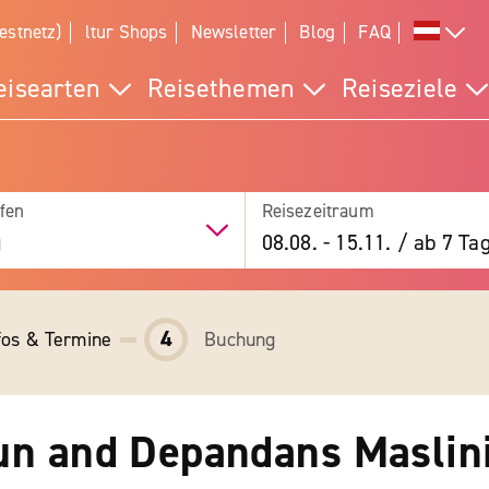
estnetz)
ltur Shops
Newsletter
Blog
FAQ
eisearten
Reisethemen
Reiseziele
fen
Reisezeitraum
g
08.08.
-
15.11.
/
ab 7 Ta
4
fos & Termine
Buchung
un and Depandans Maslin