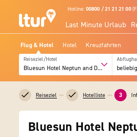
Hotline:
00800 / 21 21 21 00
(F
Last Minute Urlaub
R
Flug & Hotel
Hotel
Kreuzfahrten
Reiseziel/Hotel
Abflugha
Bluesun Hotel Neptun and Depandans Maslinik
beliebi
3
In
Reiseziel
Hotelliste
Bluesun Hotel Nept