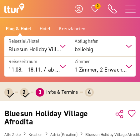
0
Flug & Hotel
Hotel
Kreuzfahrten
Reiseziel/Hotel
Abflughafen
Bluesun Holiday Village Afrodita
beliebig
Reisezeitraum
Zimmer
11.08.
-
18.11.
/
ab 7 Tage
1 Zimmer, 2 Erwachsene
1
2
3
4
Infos & Termine
Bluesun Holiday Village
Afrodita
Alle Ziele
Kroatien
Adria (Kroatien)
Bluesun Holiday Village Afrodit