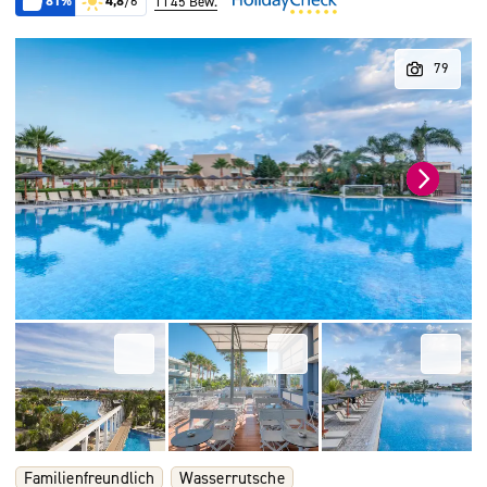
81%
4,8
/6
1145 Bew.
Familienfreundlich
Wasserrutsche