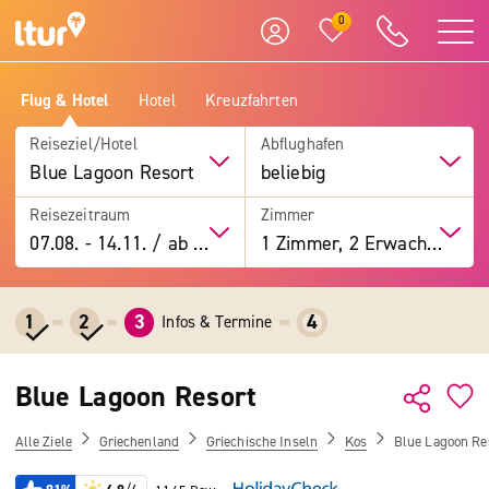
0
Flug & Hotel
Hotel
Kreuzfahrten
Reiseziel/Hotel
Abflughafen
Blue Lagoon Resort
beliebig
Reisezeitraum
Zimmer
07.08.
-
14.11.
/
ab 7 Tage
1 Zimmer, 2 Erwachsene
1
2
3
4
Infos & Termine
Blue Lagoon Resort
Alle Ziele
Griechenland
Griechische Inseln
Kos
Blue Lagoon Re