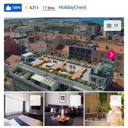
100%
5,7
/6
17 Bew.