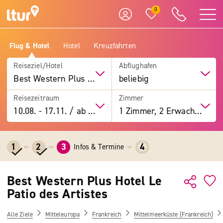
0
Flug & Hotel
Hotel
Kreuzfahrten
Reiseziel/Hotel
Abflughafen
Best Western Plus Hotel Le Patio des Artistes
beliebig
Reisezeitraum
Zimmer
10.08.
-
17.11.
/
ab 7 Tage
1 Zimmer, 2 Erwachsene
1
2
3
4
Infos & Termine
Best Western Plus Hotel Le
Patio des Artistes
Alle Ziele
Mitteleuropa
Frankreich
Mittelmeerküste (Frankreich)