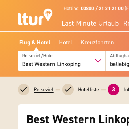
Hotline:
00800 / 21 21 21 00
(F
Last Minute Urlaub
R
Flug & Hotel
Hotel
Kreuzfahrten
Reiseziel/Hotel
Abflugha
Best Western Linkoping
beliebi
3
Hotelliste
In
Reiseziel
Best Western Linko