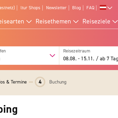
estnetz)
ltur Shops
Newsletter
Blog
FAQ
eisearten
Reisethemen
Reiseziele
fen
Reisezeitraum
g
08.08.
-
15.11.
/
ab 7 Ta
4
fos & Termine
Buchung
ping