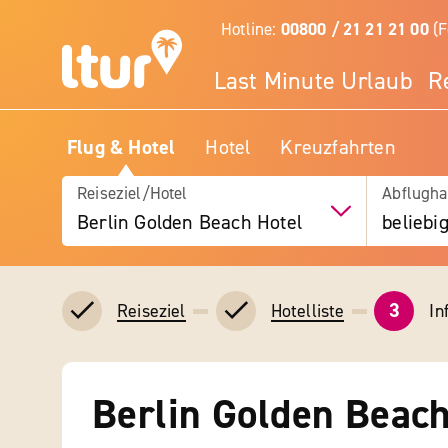
Hotline:
00800 / 21 21 21 00
(F
Last Minute Urlaub
R
Flug & Hotel
Hotel
Kreuzfahrten
Reiseziel/Hotel
Abflugha
Berlin Golden Beach Hotel
beliebi
3
In
Reiseziel
Hotelliste
Berlin Golden Beach