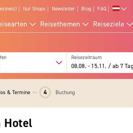
estnetz)
ltur Shops
Newsletter
Blog
FAQ
eisearten
Reisethemen
Reiseziele
fen
Reisezeitraum
g
08.08.
-
15.11.
/
ab 7 Ta
4
fos & Termine
Buchung
 Hotel