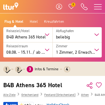
0
Flug & Hotel
Hotel
Kreuzfahrten
Reiseziel/Hotel
Abflughafen
B4B Athens 365 Hotel
beliebig
Reisezeitraum
Zimmer
08.08.
-
15.11.
/
ab 7 Tage
1 Zimmer, 2 Erwachsene
1
2
3
4
Infos & Termine
B4B Athens 365 Hotel
Alle Ziele
Griechenland
Festland (Griechenland)
Athen
B4B Ath