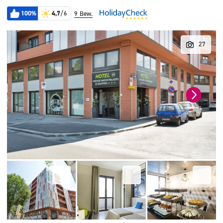
100%
4,7
/6
9 Bew.