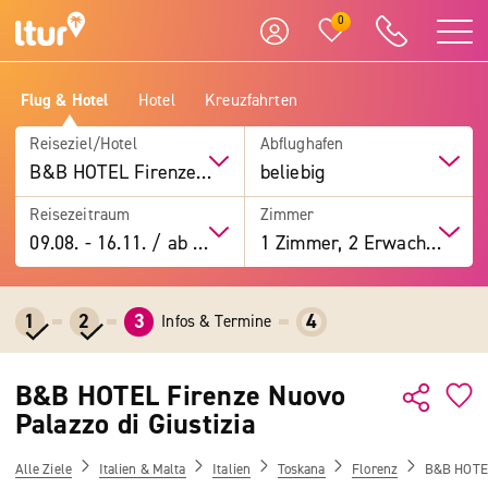
0
Flug & Hotel
Hotel
Kreuzfahrten
Reiseziel/Hotel
Abflughafen
B&B HOTEL Firenze Nuovo Palazzo di Giustizia
beliebig
Reisezeitraum
Zimmer
09.08.
-
16.11.
/
ab 7 Tage
1 Zimmer, 2 Erwachsene
1
2
3
4
Infos & Termine
B&B HOTEL Firenze Nuovo
Palazzo di Giustizia
Alle Ziele
Italien & Malta
Italien
Toskana
Florenz
B&B HOTEL