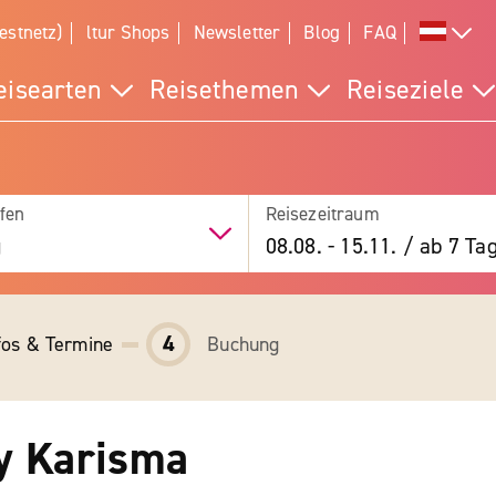
estnetz)
ltur Shops
Newsletter
Blog
FAQ
eisearten
Reisethemen
Reiseziele
fen
Reisezeitraum
g
08.08.
-
15.11.
/
ab 7 Ta
4
fos & Termine
Buchung
by Karisma