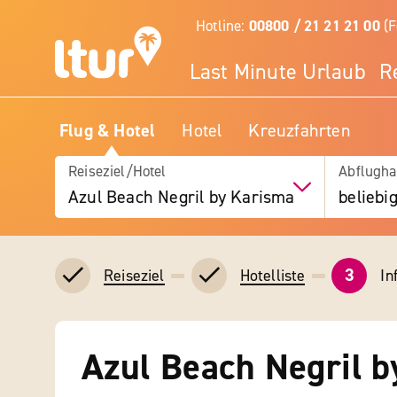
Hotline:
00800 / 21 21 21 00
(F
Last Minute Urlaub
R
Flug & Hotel
Hotel
Kreuzfahrten
Reiseziel/Hotel
Abflugha
Azul Beach Negril by Karisma
beliebi
3
In
Reiseziel
Hotelliste
Azul Beach Negril 