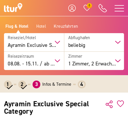
0
Flug & Hotel
Hotel
Kreuzfahrten
Reiseziel/Hotel
Abflughafen
Ayramin Exclusive Special Category
beliebig
Reisezeitraum
Zimmer
08.08.
-
15.11.
/
ab 7 Tage
1 Zimmer, 2 Erwachsene
1
2
3
4
Infos & Termine
Ayramin Exclusive Special
Category