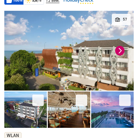
100%
5,6
/6
12 Bew.
WLAN