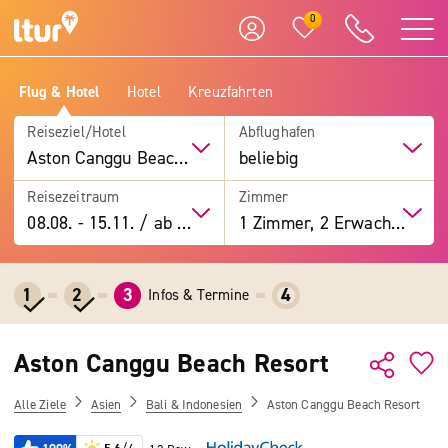
0
Flug & Hotel
Hotel
Kreuzfahrten
Reiseziel/Hotel
Abflughafen
Aston Canggu Beach Resort
beliebig
Reisezeitraum
Zimmer
08.08.
-
15.11.
/
ab 7 Tage
1 Zimmer, 2 Erwachsene
1
2
3
4
Infos & Termine
Aston Canggu Beach Resort
Alle Ziele
Asien
Bali & Indonesien
Aston Canggu Beach Resort