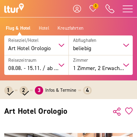
0
Flug & Hotel
Hotel
Kreuzfahrten
Reiseziel/Hotel
Abflughafen
Art Hotel Orologio
beliebig
Reisezeitraum
Zimmer
08.08.
-
15.11.
/
ab 7 Tage
1 Zimmer, 2 Erwachsene
1
2
3
4
Infos & Termine
Art Hotel Orologio