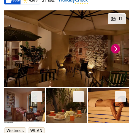
86%
4,8
/6
21 Bew.
Wellness
WLAN