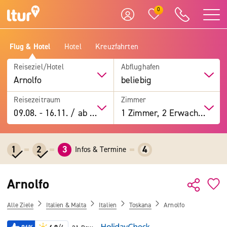
0
Flug & Hotel
Hotel
Kreuzfahrten
Reiseziel/Hotel
Abflughafen
Arnolfo
beliebig
Reisezeitraum
Zimmer
09.08.
-
16.11.
/
ab 7 Tage
1 Zimmer, 2 Erwachsene
1
2
3
4
Infos & Termine
Arnolfo
Alle Ziele
Italien & Malta
Italien
Toskana
Arnolfo