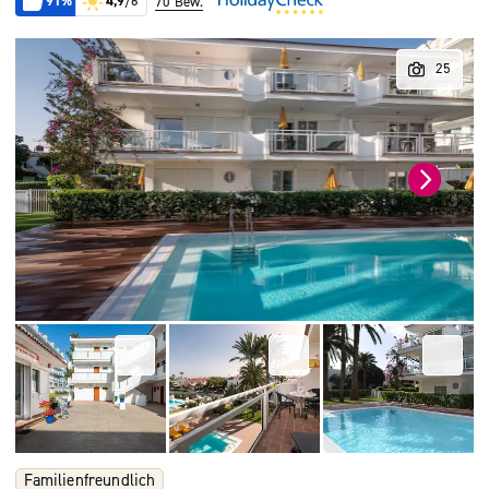
91%
4,9
/6
70 Bew.
Familienfreundlich