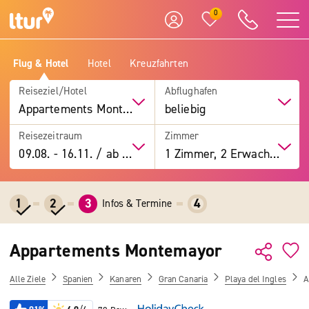
0
Flug & Hotel
Hotel
Kreuzfahrten
Reiseziel/Hotel
Abflughafen
Appartements Montemayor
beliebig
Reisezeitraum
Zimmer
09.08.
-
16.11.
/
ab 7 Tage
1 Zimmer, 2 Erwachsene
1
2
3
4
Infos & Termine
Appartements Montemayor
Alle Ziele
Spanien
Kanaren
Gran Canaria
Playa del Ingles
A