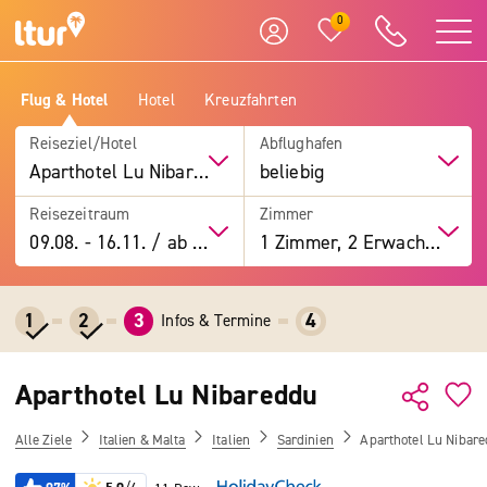
0
Flug & Hotel
Hotel
Kreuzfahrten
Reiseziel/Hotel
Abflughafen
Aparthotel Lu Nibareddu
beliebig
Reisezeitraum
Zimmer
09.08.
-
16.11.
/
ab 7 Tage
1 Zimmer, 2 Erwachsene
1
2
3
4
Infos & Termine
Aparthotel Lu Nibareddu
Alle Ziele
Italien & Malta
Italien
Sardinien
Aparthotel Lu Nibar