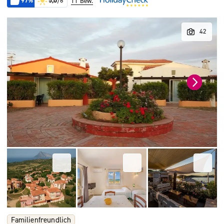
97%
5,0
/6
11 Bew.
Familienfreundlich