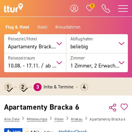
0
Flug & Hotel
Hotel
Kreuzfahrten
Reiseziel/Hotel
Abflughafen
Apartamenty Bracka 6
beliebig
Reisezeitraum
Zimmer
10.08.
-
17.11.
/
ab 7 Tage
1 Zimmer, 2 Erwachsene
1
2
3
4
Infos & Termine
Apartamenty Bracka 6
Alle Ziele
Mitteleuropa
Polen
Krakau
Apartamenty Bracka 6