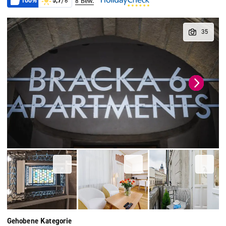
100%
5,7
/6
8 Bew.
Gehobene Kategorie