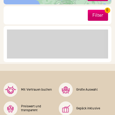
0
Filter
Mit Vertrauen buchen
Große Auswahl
Preiswert und
Gepäck inklusive
transparent