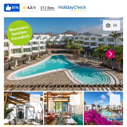
81%
4,5
/6
372 Bew.