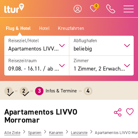
0
Flug & Hotel
Hotel
Kreuzfahrten
Reiseziel/Hotel
Abflughafen
Apartamentos LIVVO Morromar
beliebig
Reisezeitraum
Zimmer
09.08.
-
16.11.
/
ab 7 Tage
1 Zimmer, 2 Erwachsene
1
2
3
4
Infos & Termine
Apartamentos LIVVO
Morromar
Alle Ziele
Spanien
Kanaren
Lanzarote
Apartamentos LIVVO Mo