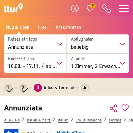
0
Flug & Hotel
Hotel
Kreuzfahrten
Reiseziel/Hotel
Abflughafen
Annunziata
beliebig
Reisezeitraum
Zimmer
10.08.
-
17.11.
/
ab 7 Tage
1 Zimmer, 2 Erwachsene
1
2
3
4
Infos & Termine
Annunziata
Alle Ziele
Italien & Malta
Italien
Emilia Romagna
Ferrara
An