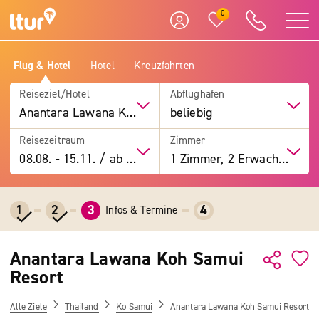
0
Flug & Hotel
Hotel
Kreuzfahrten
Reiseziel/Hotel
Abflughafen
Anantara Lawana Koh Samui Resort
beliebig
Reisezeitraum
Zimmer
08.08.
-
15.11.
/
ab 7 Tage
1 Zimmer, 2 Erwachsene
1
2
3
4
Infos & Termine
Anantara Lawana Koh Samui
Resort
Alle Ziele
Thailand
Ko Samui
Anantara Lawana Koh Samui Resort