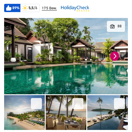
89%
5,5
/6
175 Bew.