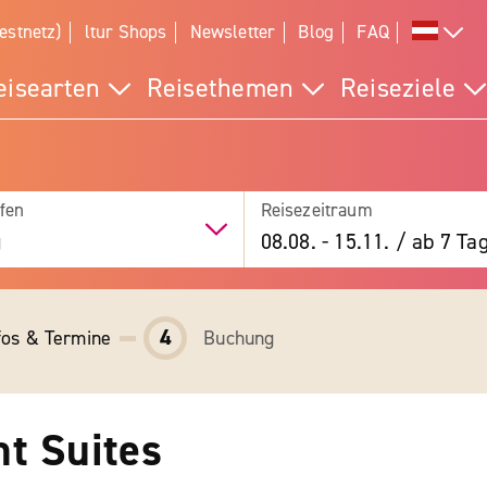
estnetz)
ltur Shops
Newsletter
Blog
FAQ
eisearten
Reisethemen
Reiseziele
fen
Reisezeitraum
g
08.08.
-
15.11.
/
ab 7 Ta
4
fos & Termine
Buchung
t Suites