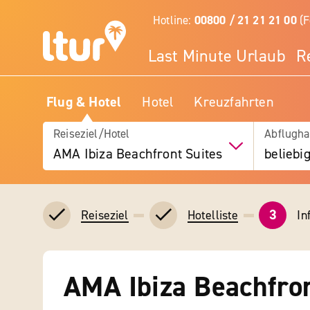
Hotline:
00800 / 21 21 21 00
(F
Last Minute Urlaub
R
Flug & Hotel
Hotel
Kreuzfahrten
Reiseziel/Hotel
Abflugha
AMA Ibiza Beachfront Suites
beliebi
3
In
Reiseziel
Hotelliste
AMA Ibiza Beachfron