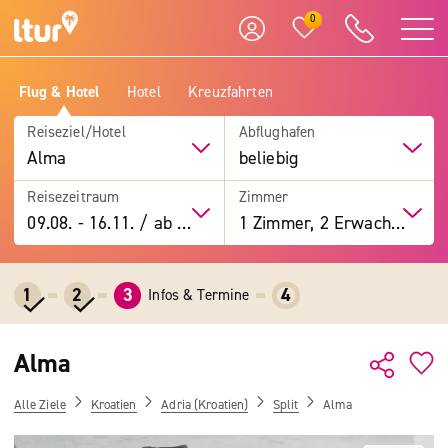
0
Flug & Hotel
Hotel
Kreuzfahrten
Reiseziel/Hotel
Abflughafen
Alma
beliebig
Reisezeitraum
Zimmer
09.08.
-
16.11.
/
ab 7 Tage
1 Zimmer, 2 Erwachsene
1
2
3
4
Infos & Termine
Alma
Alle Ziele
Kroatien
Adria (Kroatien)
Split
Alma