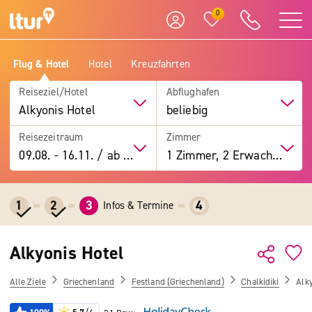
0
Flug & Hotel
Hotel
Kreuzfahrten
Reiseziel/Hotel
Abflughafen
Alkyonis Hotel
beliebig
Reisezeitraum
Zimmer
09.08.
-
16.11.
/
ab 7 Tage
1 Zimmer, 2 Erwachsene
1
2
3
4
Infos & Termine
Alkyonis Hotel
Alle Ziele
Griechenland
Festland (Griechenland)
Chalkidiki
Alky