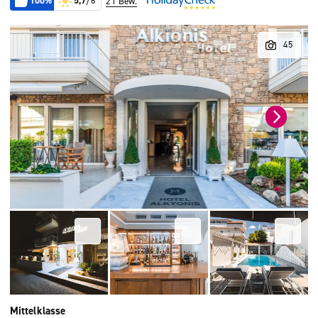
100%
5,7
/6
21 Bew.
Mittelklasse