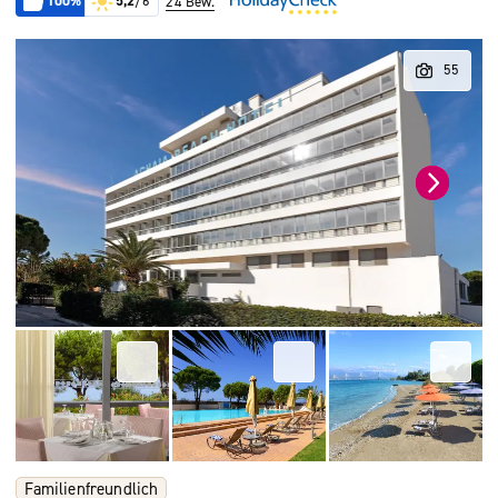
100%
5,2
/6
24 Bew.
Familienfreundlich