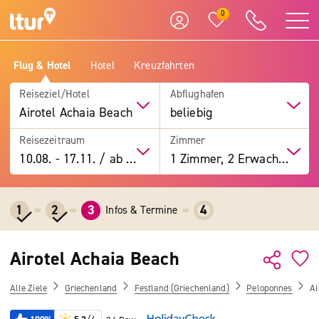
0
Flug & Hotel
Hotel
Kreuzfahrten
Reiseziel/Hotel
Abflughafen
Airotel Achaia Beach
beliebig
Reisezeitraum
Zimmer
10.08.
-
17.11.
/
ab 7 Tage
1 Zimmer, 2 Erwachsene
1
2
3
4
Infos & Termine
Airotel Achaia Beach
Alle Ziele
Griechenland
Festland (Griechenland)
Peloponnes
Ai